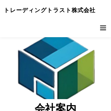
コ
ン
トレーディングトラスト株式会社
テ
ン
ツ
へ
メニュー
ス
キ
ッ
プ
会社案内
事業内容
物件情報
お知らせ
お問い合わせ
査定依頼フォーム
会社案内